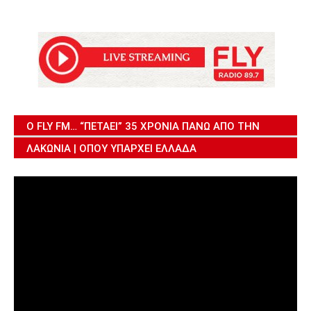
Ο FLY FM… “ΠΕΤΆΕΙ” 35 ΧΡΌΝΙΑ ΠΆΝΩ ΑΠΌ ΤΗΝ
ΛΑΚΩΝΊΑ | ΌΠΟΥ ΥΠΆΡΧΕΙ ΕΛΛΆΔΑ