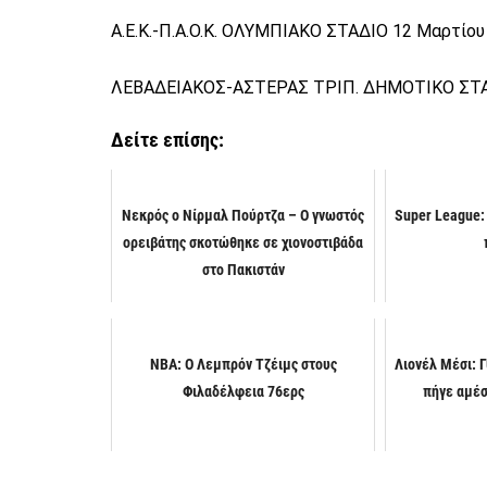
A.E.K.-Π.Α.Ο.Κ. ΟΛΥΜΠΙΑΚΟ ΣΤΑΔΙΟ 12 Μαρτίου
ΛΕΒΑΔΕΙΑΚΟΣ-ΑΣΤΕΡΑΣ ΤΡΙΠ. ΔΗΜΟΤΙΚΟ ΣΤΑΔ
Δείτε επίσης:
Νεκρός ο Νίρμαλ Πούρτζα – Ο γνωστός
Super League: 
ορειβάτης σκοτώθηκε σε χιονοστιβάδα
στο Πακιστάν
NBA: Ο Λεμπρόν Τζέιμς στους
Λιονέλ Μέσι: Γ
Φιλαδέλφεια 76ερς
πήγε αμέσ