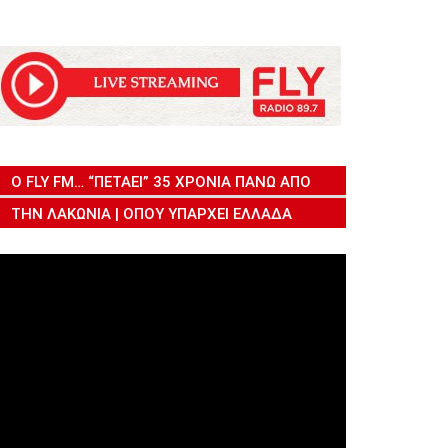
Ο FLY FM… “ΠΕΤΆΕΙ” 35 ΧΡΌΝΙΑ ΠΆΝΩ ΑΠΌ
ΤΗΝ ΛΑΚΩΝΊΑ | ΌΠΟΥ ΥΠΆΡΧΕΙ ΕΛΛΆΔΑ