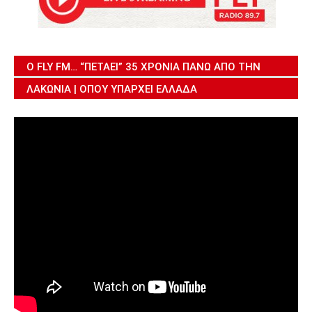
Ο FLY FM… “ΠΕΤΆΕΙ” 35 ΧΡΌΝΙΑ ΠΆΝΩ ΑΠΌ ΤΗΝ
ΛΑΚΩΝΊΑ | ΌΠΟΥ ΥΠΆΡΧΕΙ ΕΛΛΆΔΑ