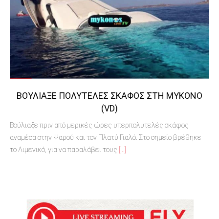
BOΎΛΙΑΞΕ ΠΟΛΥΤΕΛΈΣ ΣΚΆΦΟΣ ΣΤΗ ΜΎΚΟΝΟ
(VD)
Bούλιαξε πριν από μερικές ώρες υπερπολυτελές σκάφος
αναμέσα στην Ψαρού και τον Πλατύ Γιαλό. Στο σημείο βρέθηκε
το Λιμενικό, για να παραλάβει τους
[...]