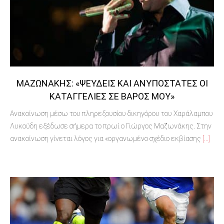
ΜΑΖΩΝΆΚΗΣ: «ΨΕΥΔΕΊΣ ΚΑΙ ΑΝΥΠΌΣΤΑΤΕΣ ΟΙ
ΚΑΤΑΓΓΕΛΊΕΣ ΣΕ ΒΆΡΟΣ ΜΟΥ»
Ανακοίνωση μέσω του πληρεξουσίου δικηγόρου του Χαράλαμπου
Λυκούδη εξέδωσε σήμερα το πρωί ο Γιώργος Μαζωνάκης. Στην
ανακοίνωση γίνεται λόγος για «οργανωμένο σχέδιο εκβίασης
[...]