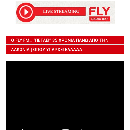
Ο FLY FM… “ΠΕΤΆΕΙ” 35 ΧΡΌΝΙΑ ΠΆΝΩ ΑΠΌ ΤΗΝ
ΛΑΚΩΝΊΑ | ΌΠΟΥ ΥΠΆΡΧΕΙ ΕΛΛΆΔΑ