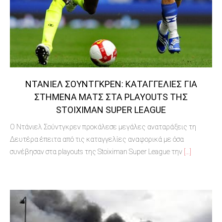
ΝΤΆΝΙΕΛ ΣΟΎΝΤΓΚΡΕΝ: ΚΑΤΑΓΓΕΛΊΕΣ ΓΙΑ
ΣΤΗΜΈΝΑ ΜΑΤΣ ΣΤΑ PLAYOUTS ΤΗΣ
STOIXIMAN SUPER LEAGUE
Ο Ντάνιελ Σούντγκρεν προκάλεσε μεγάλες αναταράξεις τη
Δευτέρα έπειτα από τις καταγγελίες αναφορικά με όσα
συνέβησαν στα playouts της Stoiximan Super League την
[...]