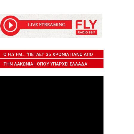
Ο FLY FM… “ΠΕΤΆΕΙ” 35 ΧΡΌΝΙΑ ΠΆΝΩ ΑΠΌ
ΤΗΝ ΛΑΚΩΝΊΑ | ΌΠΟΥ ΥΠΆΡΧΕΙ ΕΛΛΆΔΑ