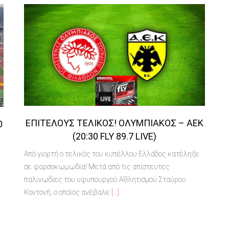
ΕΠΙΤΈΛΟΥΣ ΤΕΛΙΚΌΣ! ΟΛΥΜΠΙΑΚΌΣ – ΑΕΚ
0
(20:30 FLY 89.7 LIVE)
Από γιορτή ο τελικός του κυπέλλου Ελλάδος κατέληξε
σε φαρσοκωμωδία! Μετά από τις απίστευτες
παλινωδίες του υφυπουργού Αθλητισμού Σταύρου
Κοντονή, ο οποίος ανέβαλε
[...]