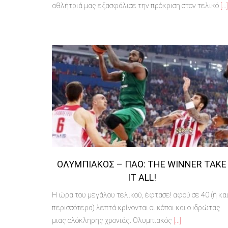
αθλήτριά μας εξασφάλισε την πρόκριση στον τελικό
[...]
ΟΛΥΜΠΙΑΚΌΣ – ΠΑΟ: THE WINNER TAKE
IT ALL!
Η ώρα του μεγάλου τελικού, έφτασε! αφού σε 40 (ή κα
περισσότερα) λεπτά κρίνονται οι κόποι και ο ιδρώτας
μιας ολόκληρης χρονιάς. Ολυμπιακός
[...]