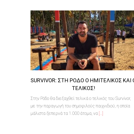
SURVIVOR: ΣΤΗ ΡΌΔΟ Ο ΗΜΙΤΕΛΙΚΌΣ ΚΑΙ 
ΤΕΛΙΚΌΣ!
Στην Ρόδο θα διεξαχθεί τελικά ο τελικός του Survivor,
με την παραγωγή του σημοφιλούς παιχνιδιού, η οποία
μάλιστα ξεπερνά τα 1.000 άτομα, να
[...]