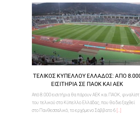
ΤΕΛΙΚΌΣ ΚΥΠΈΛΛΟΥ ΕΛΛΆΔΟΣ: ΑΠΌ 8.00
ΕΙΣΙΤΉΡΙΑ ΣΕ ΠΑΟΚ ΚΑΙ ΑΕΚ
Από 8.000 εισιτήρια θα πάρουν ΑΕΚ και ΠΑΟΚ, φιναλίστ
του τελικού στο Κύπελλο Ελλάδας, που θα διεξαχθεί
στο Πανθεσσαλικό, το ερχόμενο Σάββατο 6
[...]