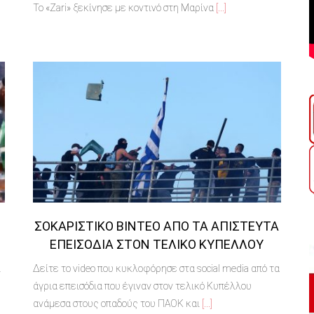
Το «Zari» ξεκίνησε με κοντινό στη Μαρίνα
[...]
ΣΟΚΑΡΙΣΤΙΚΌ ΒΊΝΤΕΟ ΑΠΌ ΤΑ ΑΠΊΣΤΕΥΤΑ
ΕΠΕΙΣΌΔΙΑ ΣΤΟΝ ΤΕΛΙΚΌ ΚΥΠΈΛΛΟΥ
ι
Δείτε το video που κυκλοφόρησε στα social media από τα
άγρια επεισόδια που έγιναν στον τελικό Κυπέλλου
ανάμεσα στους οπαδούς του ΠΑΟΚ και
[...]