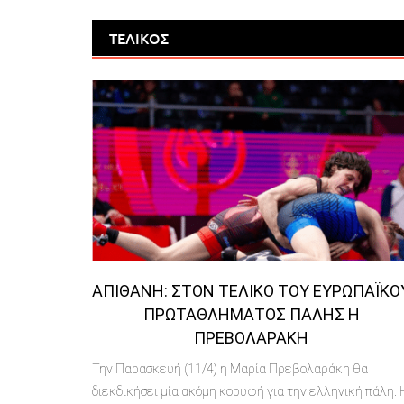
ΤΕΛΙΚΟΣ
ΑΠΊΘΑΝΗ: ΣΤΟΝ ΤΕΛΙΚΌ ΤΟΥ ΕΥΡΩΠΑΪΚΟ
ΠΡΩΤΑΘΛΉΜΑΤΟΣ ΠΆΛΗΣ Η
ΠΡΕΒΟΛΑΡΆΚΗ
Την Παρασκευή (11/4) η Μαρία Πρεβολαράκη θα
διεκδικήσει μία ακόμη κορυφή για την ελληνική πάλη. 