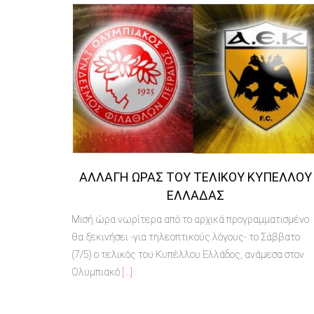
ΑΛΛΑΓΉ ΏΡΑΣ ΤΟΥ ΤΕΛΙΚΟΎ ΚΥΠΈΛΛΟΥ
ΕΛΛΆΔΑΣ
Μισή ώρα νωρίτερα από το αρχικά προγραμματισμένο
θα ξεκινήσει -για τηλεοπτικούς λόγους- το Σάββατο
(7/5) ο τελικός του Κυπέλλου Ελλάδος, ανάμεσα στον
Ολυμπιακό
[...]