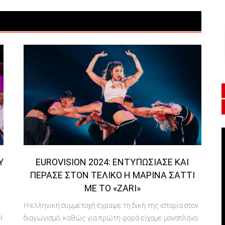
Ύ
EUROVISION 2024: ΕΝΤΥΠΩΣΊΑΣΕ ΚΑΙ
ΠΈΡΑΣΕ ΣΤΟΝ ΤΕΛΙΚΌ Η ΜΑΡΊΝΑ ΣΆΤΤΙ
ΜΕ ΤΟ «ZARI»
Η ελληνική συμμετοχή έγραψε τη δική της ιστορία στον
Η
διαγωνισμό, καθώς για πρώτη φορά είχαμε μονοπλάνο.