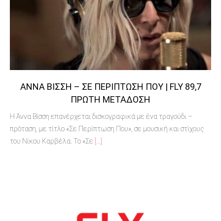
ΆΝΝΑ ΒΊΣΣΗ – ΣΕ ΠΕΡΊΠΤΩΣΗ ΠΟΥ | FLY 89,7
ΠΡΏΤΗ ΜΕΤΆΔΟΣΗ
Η Άννα Βίσση επανέρχεται δισκογραφικά με ένα τραγούδι –
πρόταση, με τίτλο «Σε Περίπτωση Που», σε μουσική και στίχους
του Νίκου Καρβέλα. Το «Σε
[...]