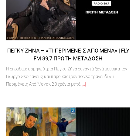
ΠΈΓΚΥ ΖΉΝΑ – «ΤΙ ΠΕΡΙΜΈΝΕΙΣ ΑΠΌ ΜΈΝΑ» | FLY
FM 89,7 ΠΡΏΤΗ ΜΕΤΆΔΟΣΗ
Η σπουδαία ερμηνεύτρια Πέγκυ Ζήνα συναντά ξανά μουσικά τον
Γιώργο Θεοφάνους και παρουσιάζουν το νέο τραγούδι «Τι
Περιμένεις Από ‘Μενα», 20 χρόνια μετά
[...]