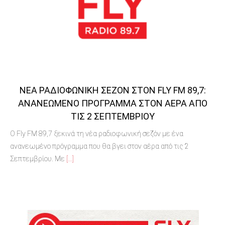
ΝΈΑ ΡΑΔΙΟΦΩΝΙΚΉ ΣΕΖΌΝ ΣΤΟΝ FLY FM 89,7:
ΑΝΑΝΕΩΜΈΝΟ ΠΡΌΓΡΑΜΜΑ ΣΤΟΝ ΑΈΡΑ ΑΠΌ
ΤΙΣ 2 ΣΕΠΤΕΜΒΡΊΟΥ
Ο Fly FM 89,7 ξεκινά τη νέα ραδιοφωνική σεζόν με ένα
ανανεωμένο πρόγραμμα που θα βγει στον αέρα από τις 2
Σεπτεμβρίου. Με
[...]