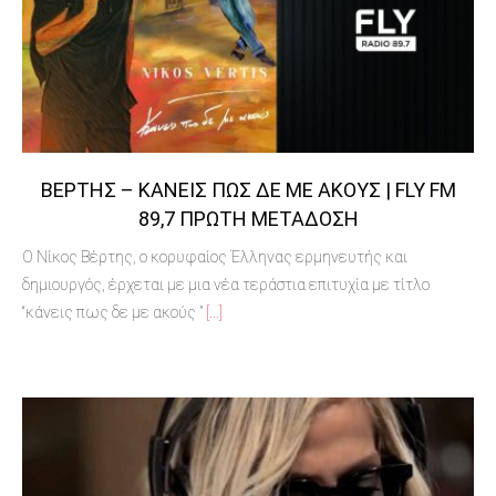
ΒΈΡΤΗΣ – ΚΆΝΕΙΣ ΠΩΣ ΔΕ ΜΕ ΑΚΟΎΣ | FLY FM
89,7 ΠΡΏΤΗ ΜΕΤΆΔΟΣΗ
Ο Νίκος Βέρτης, ο κορυφαίος Έλληνας ερμηνευτής και
δημιουργός, έρχεται με μια νέα τεράστια επιτυχία με τίτλο
“κάνεις πως δε με ακούς ”
[...]