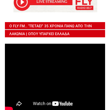
Ο FLY FM… “ΠΕΤΆΕΙ” 35 ΧΡΌΝΙΑ ΠΆΝΩ ΑΠΌ ΤΗΝ
ΛΑΚΩΝΊΑ | ΌΠΟΥ ΥΠΆΡΧΕΙ ΕΛΛΆΔΑ