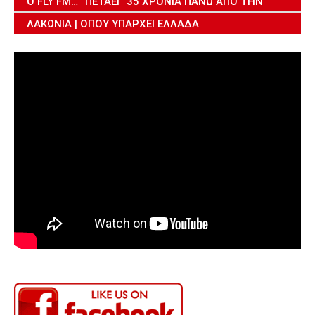
Ο FLY FM… “ΠΕΤΆΕΙ” 35 ΧΡΌΝΙΑ ΠΆΝΩ ΑΠΌ ΤΗΝ
ΛΑΚΩΝΊΑ | ΌΠΟΥ ΥΠΆΡΧΕΙ ΕΛΛΆΔΑ