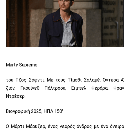
Marty Supreme
του Τζος Σάφντι. Με τους Τίμοθι Σαλαμέ, Οντέσα Α’
ζιόν, Γκουίνεθ Πάλτροου, Εϊμπελ Φεράρα, Φραν
Ντρέσερ.
Βιογραφική 2025, ΗΠΑ 150′
Ο Μάρτι Μάουζερ, ένας νεαρός άνδρας με ένα όνειρο