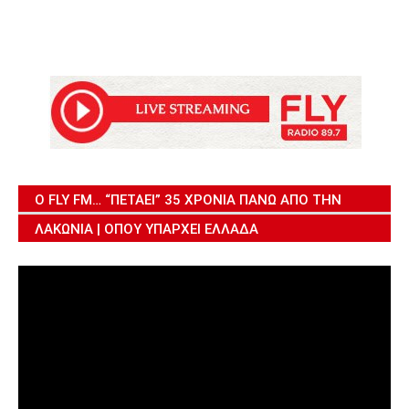
Ο FLY FM… “ΠΕΤΆΕΙ” 35 ΧΡΌΝΙΑ ΠΆΝΩ ΑΠΌ ΤΗΝ
ΛΑΚΩΝΊΑ | ΌΠΟΥ ΥΠΆΡΧΕΙ ΕΛΛΆΔΑ