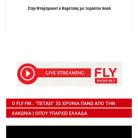
Στην Ντόρτμουντ ο Καρέτσας με τεράστιο ποσό
Ο FLY FM… “ΠΕΤΆΕΙ” 35 ΧΡΌΝΙΑ ΠΆΝΩ ΑΠΌ ΤΗΝ
ΛΑΚΩΝΊΑ | ΌΠΟΥ ΥΠΆΡΧΕΙ ΕΛΛΆΔΑ