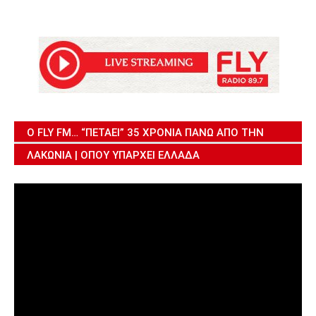
Ο FLY FM… “ΠΕΤΆΕΙ” 35 ΧΡΌΝΙΑ ΠΆΝΩ ΑΠΌ ΤΗΝ
ΛΑΚΩΝΊΑ | ΌΠΟΥ ΥΠΆΡΧΕΙ ΕΛΛΆΔΑ