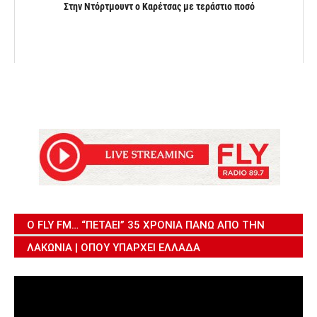
Στην Ντόρτμουντ ο Καρέτσας με τεράστιο ποσό
Ο FLY FM… “ΠΕΤΆΕΙ” 35 ΧΡΌΝΙΑ ΠΆΝΩ ΑΠΌ ΤΗΝ
ΛΑΚΩΝΊΑ | ΌΠΟΥ ΥΠΆΡΧΕΙ ΕΛΛΆΔΑ