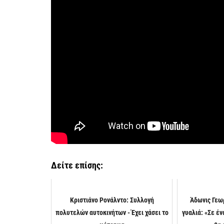
Δείτε επίσης:
Κριστιάνο Ρονάλντο: Συλλογή
Άδωνις Γεω
πολυτελών αυτοκινήτων - Έχει χάσει το
γυαλιά: «Σε έν