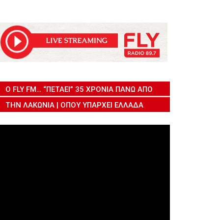
Ο FLY FM… “ΠΕΤΆΕΙ” 35 ΧΡΌΝΙΑ ΠΆΝΩ ΑΠΌ
ΤΗΝ ΛΑΚΩΝΊΑ | ΌΠΟΥ ΥΠΆΡΧΕΙ ΕΛΛΆΔΑ