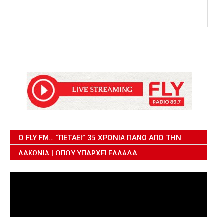
Ο FLY FM… “ΠΕΤΆΕΙ” 35 ΧΡΌΝΙΑ ΠΆΝΩ ΑΠΌ ΤΗΝ
ΛΑΚΩΝΊΑ | ΌΠΟΥ ΥΠΆΡΧΕΙ ΕΛΛΆΔΑ