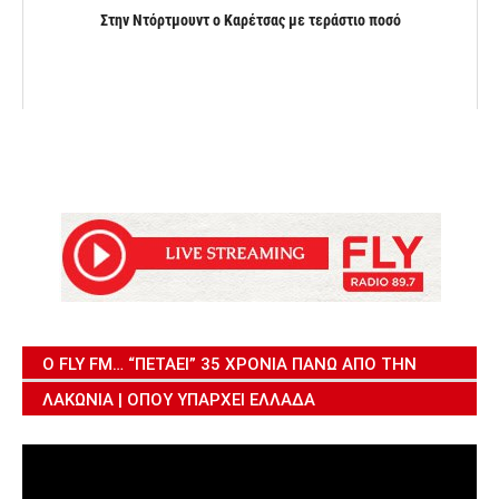
Στην Ντόρτμουντ ο Καρέτσας με τεράστιο ποσό
Ο FLY FM… “ΠΕΤΆΕΙ” 35 ΧΡΌΝΙΑ ΠΆΝΩ ΑΠΌ ΤΗΝ
ΛΑΚΩΝΊΑ | ΌΠΟΥ ΥΠΆΡΧΕΙ ΕΛΛΆΔΑ