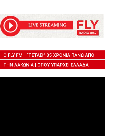
Ο FLY FM… “ΠΕΤΆΕΙ” 35 ΧΡΌΝΙΑ ΠΆΝΩ ΑΠΌ
ΤΗΝ ΛΑΚΩΝΊΑ | ΌΠΟΥ ΥΠΆΡΧΕΙ ΕΛΛΆΔΑ