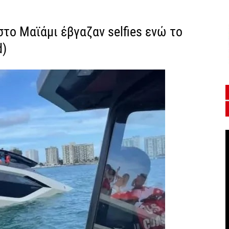
 στο Μαϊάμι έβγαζαν selfies ενώ το
d)