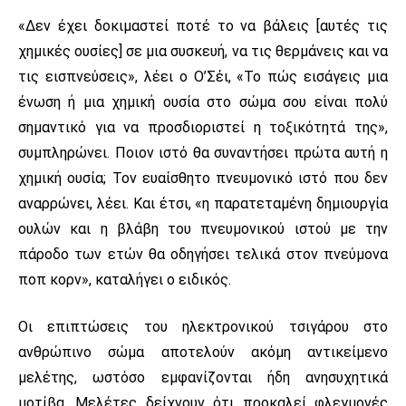
«Δεν έχει δοκιμαστεί ποτέ το να βάλεις [αυτές τις
χημικές ουσίες] σε μια συσκευή, να τις θερμάνεις και να
τις εισπνεύσεις», λέει ο Ο’Σέι, «Το πώς εισάγεις μια
ένωση ή μια χημική ουσία στο σώμα σου είναι πολύ
σημαντικό για να προσδιοριστεί η τοξικότητά της»,
συμπληρώνει. Ποιον ιστό θα συναντήσει πρώτα αυτή η
χημική ουσία; Τον ευαίσθητο πνευμονικό ιστό που δεν
αναρρώνει, λέει. Και έτσι, «η παρατεταμένη δημιουργία
ουλών και η βλάβη του πνευμονικού ιστού με την
πάροδο των ετών θα οδηγήσει τελικά στον πνεύμονα
ποπ κορν», καταλήγει ο ειδικός.
Οι επιπτώσεις του ηλεκτρονικού τσιγάρου στο
ανθρώπινο σώμα αποτελούν ακόμη αντικείμενο
μελέτης, ωστόσο εμφανίζονται ήδη ανησυχητικά
μοτίβα. Μελέτες δείχνουν ότι προκαλεί φλεγμονές