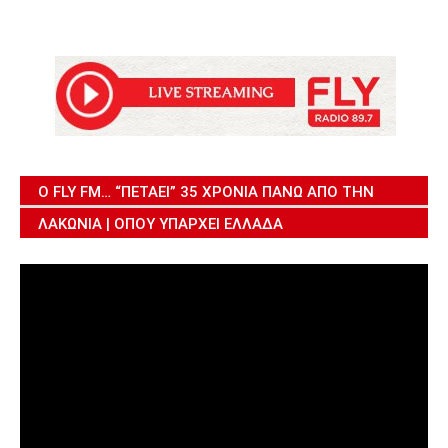
Ο FLY FM… “ΠΕΤΆΕΙ” 35 ΧΡΌΝΙΑ ΠΆΝΩ ΑΠΌ ΤΗΝ
ΛΑΚΩΝΊΑ | ΌΠΟΥ ΥΠΆΡΧΕΙ ΕΛΛΆΔΑ